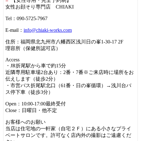
■
【女性専用・完全予約制】
女性お顔そり専門店 CHIAKI
Tel：090-5725-7967
E-mail：
info@chiaki-works.com
住所：福岡県北九州市八幡西区浅川日の峯1-30-17 2F
理容所（保健所認可店）
Access
・JR折尾駅から車で約15分
近隣専用駐車場2台あり：2番・7番※ご来店時に場所をお
伝えします（徒歩2分）
・市営バス折尾駅北口（61番・日の峯循環）→浅川台バ
ス停下車（徒歩3分）
Open：10:00‐17:00最終受付
Close：日曜日・他不定
お客様へのお願い
当店は住宅地の一軒家（自宅２Ｆ）にある小さなプライ
ベートサロンです。許可なく店内外の撮影はご遠慮くだ