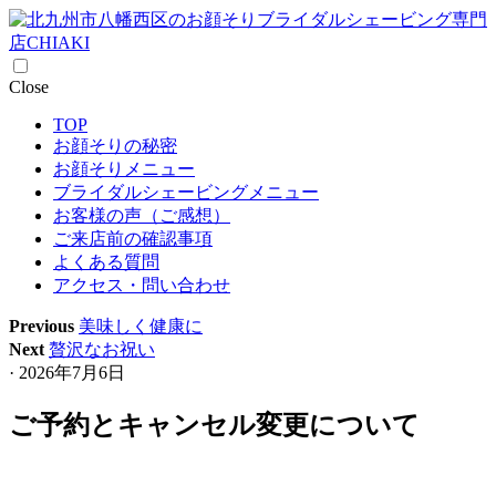
Skip
Close
to
TOP
content
お顔そりの秘密
お顔そりメニュー
ブライダルシェービングメニュー
お客様の声（ご感想）
ご来店前の確認事項
よくある質問
アクセス・問い合わせ
Previous
美味しく健康に
Next
贅沢なお祝い
· 2026年7月6日
ご予約とキャンセル変更について