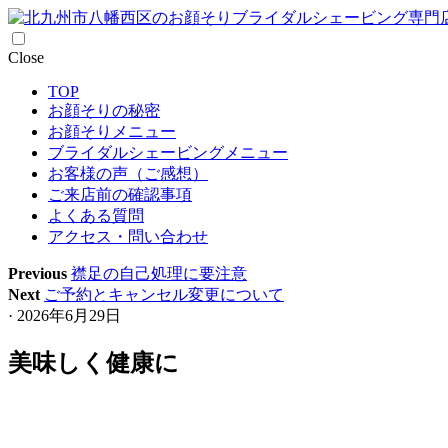
Skip
Close
to
TOP
content
お顔そりの秘密
お顔そりメニュー
ブライダルシェービングメニュー
お客様の声（ご感想）
ご来店前の確認事項
よくある質問
アクセス・問い合わせ
Previous
襟足の自己処理に要注意
Next
ご予約とキャンセル変更について
· 2026年6月29日
美味しく健康に