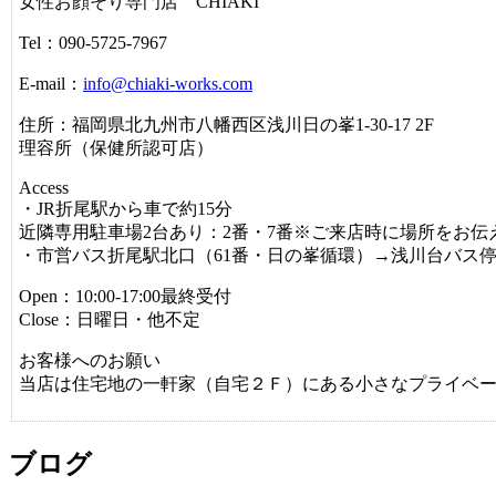
女性お顔そり専門店 CHIAKI
Tel：090-5725-7967
E-mail：
info@chiaki-works.com
住所：福岡県北九州市八幡西区浅川日の峯1-30-17 2F
理容所（保健所認可店）
Access
・JR折尾駅から車で約15分
近隣専用駐車場2台あり：2番・7番※ご来店時に場所をお伝
・市営バス折尾駅北口（61番・日の峯循環）→浅川台バス停
Open：10:00‐17:00最終受付
Close：日曜日・他不定
お客様へのお願い
当店は住宅地の一軒家（自宅２Ｆ）にある小さなプライベ
ブログ