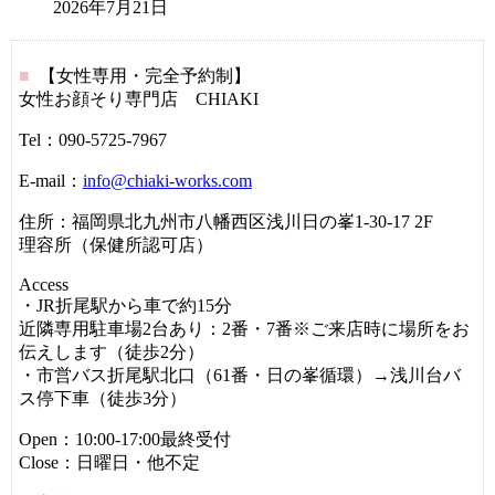
2026年7月21日
■
【女性専用・完全予約制】
女性お顔そり専門店 CHIAKI
Tel：090-5725-7967
E-mail：
info@chiaki-works.com
住所：福岡県北九州市八幡西区浅川日の峯1-30-17 2F
理容所（保健所認可店）
Access
・JR折尾駅から車で約15分
近隣専用駐車場2台あり：2番・7番※ご来店時に場所をお
伝えします（徒歩2分）
・市営バス折尾駅北口（61番・日の峯循環）→浅川台バ
ス停下車（徒歩3分）
Open：10:00‐17:00最終受付
Close：日曜日・他不定