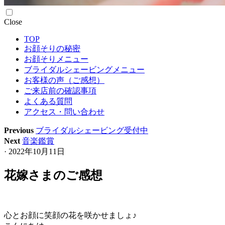
Skip
Close
to
TOP
content
お顔そりの秘密
お顔そりメニュー
ブライダルシェービングメニュー
お客様の声（ご感想）
ご来店前の確認事項
よくある質問
アクセス・問い合わせ
Previous
ブライダルシェービング受付中
Next
音楽鑑賞
· 2022年10月11日
花嫁さまのご感想
心とお顔に笑顔の花を咲かせましょ♪