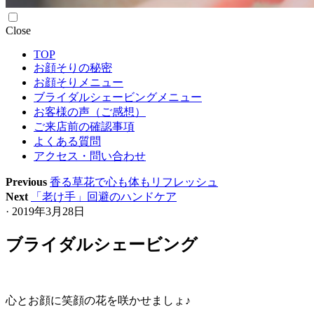
Skip
Close
to
TOP
content
お顔そりの秘密
お顔そりメニュー
ブライダルシェービングメニュー
お客様の声（ご感想）
ご来店前の確認事項
よくある質問
アクセス・問い合わせ
Previous
香る草花で心も体もリフレッシュ
Next
「老け手」回避のハンドケア
· 2019年3月28日
ブライダルシェービング
心とお顔に笑顔の花を咲かせましょ♪