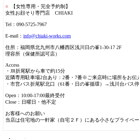
■
【女性専用・完全予約制】
女性お顔そり専門店 CHIAKI
Tel：090-5725-7967
E-mail：
info@chiaki-works.com
住所：福岡県北九州市八幡西区浅川日の峯1-30-17 2F
理容所（保健所認可店）
Access
・JR折尾駅から車で約15分
近隣専用駐車場2台あり：2番・7番※ご来店時に場所をお伝
・市営バス折尾駅北口（61番・日の峯循環）→浅川台バス停
Open：10:00‐17:00最終受付
Close：日曜日・他不定
お客様へのお願い
当店は住宅地の一軒家（自宅２Ｆ）にある小さなプライベ