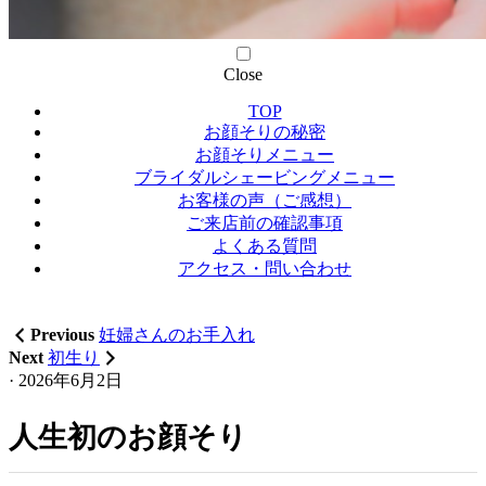
Skip
Close
to
TOP
content
お顔そりの秘密
お顔そりメニュー
ブライダルシェービングメニュー
お客様の声（ご感想）
ご来店前の確認事項
よくある質問
アクセス・問い合わせ
Previous
妊婦さんのお手入れ
Next
初生り
· 2026年6月2日
人生初のお顔そり