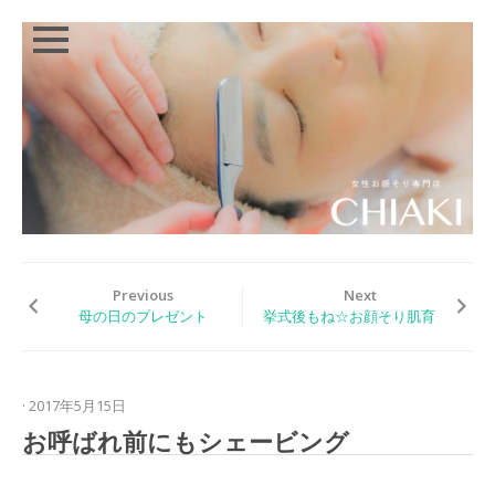
Close
Skip
TOP
to
content
お
顔
そ
り
の
秘
密
Previous
Next
お
母の日のプレゼント
挙式後もね☆お顔そり肌育
顔
そ
り
メ
· 2017年5月15日
ニ
ュ
お呼ばれ前にもシェービング
ー
ブ