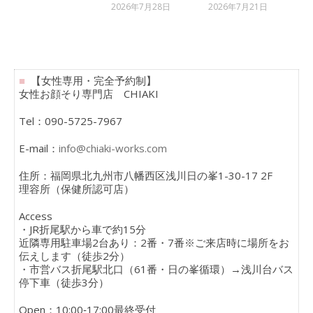
2026年7月28日
2026年7月21日
■
【女性専用・完全予約制】
女性お顔そり専門店 CHIAKI
Tel：090-5725-7967
E-mail：
info@chiaki-works.com
住所：福岡県北九州市八幡西区浅川日の峯1-30-17 2F
理容所（保健所認可店）
Access
・JR折尾駅から車で約15分
近隣専用駐車場2台あり：2番・7番※ご来店時に場所をお
伝えします（徒歩2分）
・市営バス折尾駅北口（61番・日の峯循環）→浅川台バス
停下車（徒歩3分）
Open：10:00‐17:00最終受付