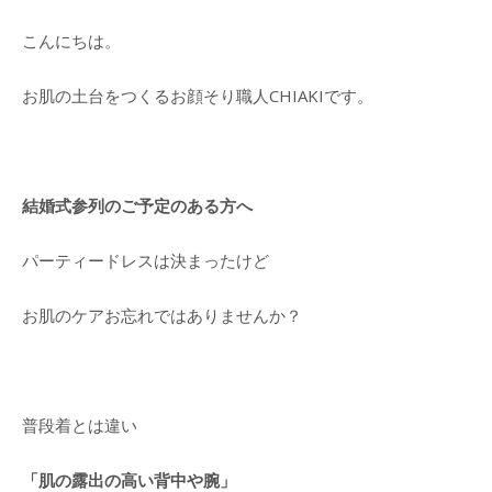
ご
こんにちは。
来
店
前
お肌の土台をつくるお顔そり職人CHIAKIです。
の
確
認
事
項
結婚式参列のご予定のある方へ
よ
く
パーティードレスは決まったけど
あ
る
お肌のケアお忘れではありませんか？
質
問
ア
ク
普段着とは違い
セ
ス・
問
「肌の露出の高い背中や腕」
い