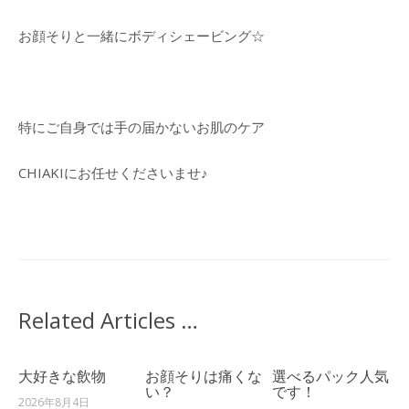
合
わ
お顔そりと一緒にボディシェービング☆
せ
特にご自身では手の届かないお肌のケア
CHIAKIにお任せくださいませ♪
Related Articles …
大好きな飲物
お顔そりは痛くな
選べるパック人気
い？
です！
2026年8月4日