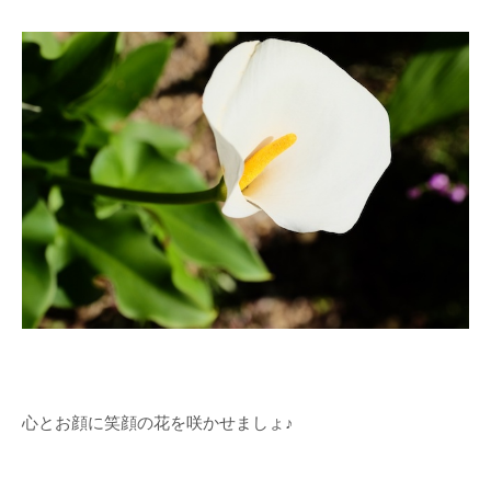
ラ
イ
ダ
ル
シ
ェ
ー
ビ
ン
グ
メ
ニ
ュ
ー
お
客
様
の
声
心とお顔に笑顔の花を咲かせましょ♪
（ご
感
想）